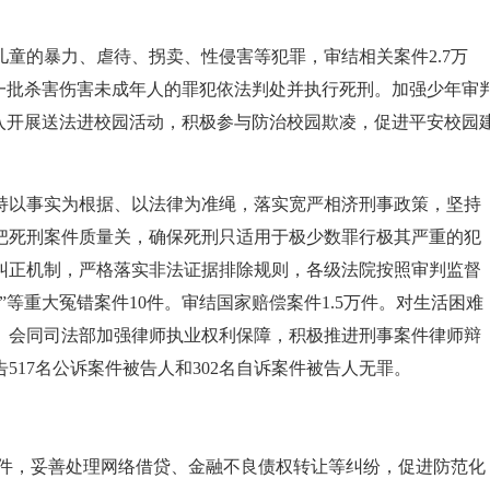
童的暴力、虐待、拐卖、性侵害等犯罪，审结相关案件2.7万
一批杀害伤害未成年人的罪犯依法判处并执行死刑。加强少年审
入开展送法进校园活动，积极参与防治校园欺凌，促进平安校园
持以事实为根据、以法律为准绳，落实宽严相济刑事政策，坚持
把死刑案件质量关，确保死刑只适用于极少数罪行极其严重的犯
纠正机制，严格落实非法证据排除规则，各级法院按照审判监督
”等重大冤错案件10件。审结国家赔偿案件1.5万件。对生活困难
亿元。会同司法部加强律师执业权利保障，积极推进刑事案件律师辩
17名公诉案件被告人和302名自诉案件被告人无罪。
6万件，妥善处理网络借贷、金融不良债权转让等纠纷，促进防范化