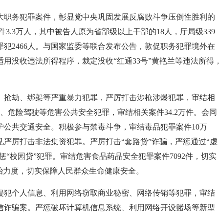
大职务犯罪案件，彰显党中央巩固发展反腐败斗争压倒性胜利的
3.3万人，其中被告人原为省部级以上干部的18人，厅局级339
罪犯2466人。与国家监委等联合发布公告，敦促职务犯罪境外在
用没收违法所得程序，裁定没收“红通33号”黄艳兰等违法所得
、抢劫、绑架等严重暴力犯罪，严厉打击涉枪涉爆犯罪，审结相
故、危险驾驶等危害公共安全犯罪，审结相关案件34.2万件。会同
护公共交通安全。积极参与禁毒斗争，审结毒品犯罪案件10万
严厉打击非法集资犯罪。严厉打击“套路贷”诈骗，严惩通过“虚
惩“校园贷”犯罪。审结危害食品药品安全犯罪案件7092件，切实
治力度，切实保障人民群众生命健康安全。
侵犯个人信息、利用网络窃取商业秘密、网络传销等犯罪，审结
境电信诈骗案。严惩破坏计算机信息系统、利用网络开设赌场等新型