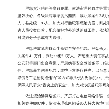
严惩贪污贿赂等腐败犯罪。依法审理孙政才等重
坚强决心。各级法院审结贪污贿赂、渎职等案件2.8万件
人，县处级1185人。加大对行贿犯罪惩治力度，判处
逃人员投案自首，配合做好境外追逃追赃工作。依法适
对腐败分子形成有力震慑。
严惩严重危害群众生命财产安全犯罪。严惩杀人
关案件4.1万件，判处罪犯5.1万人。严惩重大责任事
公安部等部门出台意见，严惩妨害安全驾驶犯罪，维
件。严惩暴力伤医犯罪，维护正常医疗秩序。出台意见
增债务”“恶意制造违约”等方式非法侵占财物犯罪。严
保障人民群众“舌尖上的安全”。加大对涉疫苗犯罪惩
依法惩治涉网络犯罪。严厉打击电信网络诈骗、
相关案件8907件，依法审理张凯闵等85人特大跨