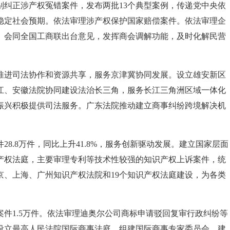
别纠正涉产权冤错案件，发布两批13个典型案例，传递党中央依
稳定社会预期。依法审理涉产权保护国家赔偿案件。依法审理企
。会同全国工商联出台意见，发挥商会调解功能，及时化解民营
推进司法协作和资源共享，服务京津冀协同发展。设立雄安新区
江、安徽法院协同建设法治长三角，服务长江三角洲区域一体化
振兴积极提供司法服务。广东法院推动建立商事纠纷跨境解决机
8.8万件，同比上升41.8%，服务创新驱动发展。建立国家层面
产权法庭，主要审理专利等技术性较强的知识产权上诉案件，统
京、上海、广州知识产权法院和19个知识产权法庭建设，为各类
件1.5万件。依法审理迪奥尔公司商标申请驳回复审行政纠纷等
设立最高人民法院国际商事法庭，组建国际商事专家委员会，建