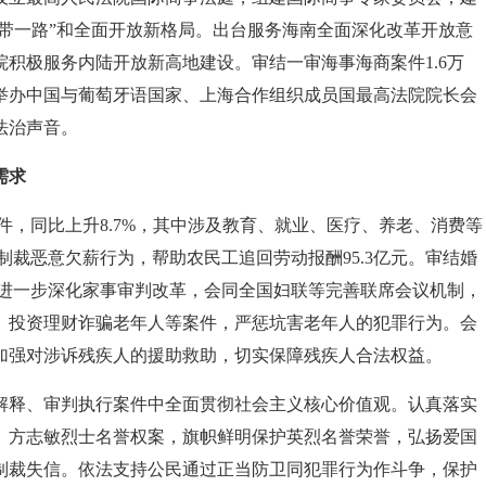
一带一路”和全面开放新格局。出台服务海南全面深化改革开放意
积极服务内陆开放新高地建设。审结一审海事海商案件1.6万
举办中国与葡萄牙语国家、上海合作组织成员国最高法院院长会
法治声音。
需求
万件，同比上升8.7%，其中涉及教育、就业、医疗、养老、消费等
法制裁恶意欠薪行为，帮助农民工追回劳动报酬95.3亿元。审结婚
9份。进一步深化家事审判改革，会同全国妇联等完善联席会议机制，
、投资理财诈骗老年人等案件，严惩坑害老年人的犯罪行为。会
加强对涉诉残疾人的援助救助，切实保障残疾人合法权益。
解释、审判执行案件中全面贯彻社会主义核心价值观。认真落实
、方志敏烈士名誉权案，旗帜鲜明保护英烈名誉荣誉，弘扬爱国
制裁失信。依法支持公民通过正当防卫同犯罪行为作斗争，保护