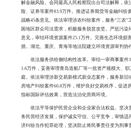
解金融风险。会同最高人民检察院出台司法解释，依
险、证券等案件83.9万件。推进证券期货等金融纠
战略45条意见。依法审理涉农纠纷案件，服务“三农
困地区群众司法需求，积极服务脱贫攻坚。严惩污染环
意见，审结环境资源案件25.1万件。完善生态环境
措。湖北、重庆、青海等地法院建立环境资源审判协
依法服务供给侧结构性改革。审结一审商事案件3
1.6万件，妥善审理青岛造船厂等一批资产规模大、
庭。依法审理涉新交易新模式新业态案件，服务新旧动
房地产纠纷案件60.8万件，维护良好交易秩序，促进
指标国际评估效果，营造法治化营商环境。
依法平等保护民营企业和企业家合法权益。坚决
务民营经济发展，保护诚实守信、公平竞争，审慎适
济纠纷当作犯罪处理，坚决防止将民事责任变为刑事