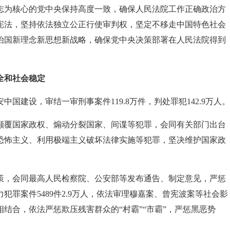
志为核心的党中央保持高度一致，确保人民法院工作正确政治方
宪法，坚持依法独立公正行使审判权，坚定不移走中国特色社会
治国新理念新思想新战略，确保党中央决策部署在人民法院得到
全和社会稳定
国建设，审结一审刑事案件119.8万件，判处罪犯142.9万人。
颠覆国家政权、煽动分裂国家、间谍等犯罪，会同有关部门出台
恐怖主义、利用极端主义破坏法律实施等犯罪，坚决维护国家政
策，会同最高人民检察院、公安部等发布通告、制定意见，严惩
罪案件5489件2.9万人，依法审理穆嘉案、曾宪波案等社会影
结合，依法严惩欺压残害群众的“村霸”“市霸”，严惩黑恶势