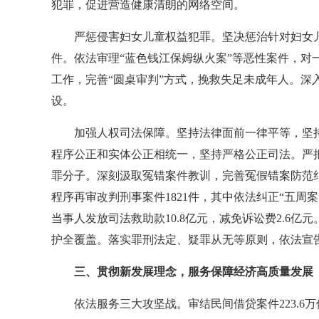
犯罪，促进营造健康清朗的网络空间。
严惩侵害妇女儿童权益犯罪。坚决惩治针对妇女儿
件。依法审理“蓝色钱江保姆纵火案”等恶性案件，对
工作，完善“圆桌审判”方式，挽救失足未成年人。深
设。
加强人权司法保障。坚持法律面前一律平等，坚
程序公正和实体公正相统一，坚持严格公正司法。严
罪分子。深刻汲取冤错案件教训，完善冤假错案防范
程序再审改判刑事案件1821件，其中依法纠正“五周案
当事人发放司法救助款10.8亿元，减免诉讼费2.6
护全覆盖。落实罪刑法定、疑罪从无等原则，依法宣告5
三、贯彻新发展理念，服务保障经济高质量发展
依法服务三大攻坚战。审结民间借贷案件223.