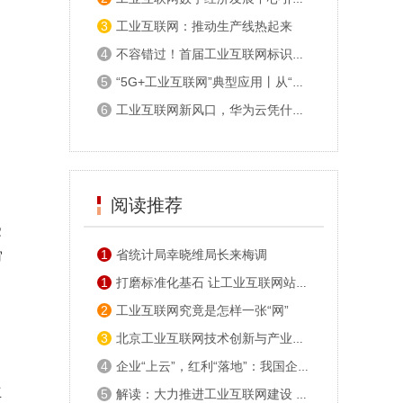
3
工业互联网：推动生产线热起来
4
不容错过！首届工业互联网标识生态大会即将在京开幕
5
“5G+工业互联网”典型应用丨从“制造”走向“智造” 探访中天科技智慧工厂
6
工业互联网新风口，华为云凭什么？
、
阅读推荐
受
1
省统计局幸晓维局长来梅调
审
1
打磨标准化基石 让工业互联网站得高走得稳
2
工业互联网究竟是怎样一张“网”
3
北京工业互联网技术创新与产业发展联盟成立
4
企业“上云”，红利“落地”：我国企业运用工业互联网开创制造业新模式
立
5
解读：大力推进工业互联网建设 赋能制造业转型升级