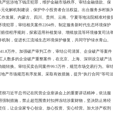
法严惩涉地下钱庄犯罪，维护金融市场秩序。审结金融借款、保
纷多元化解机制建设，保护中小投资者合法权益。出台服务乡村振
”工作发展。内蒙古、四川、贵州、云南、宁夏等地法院精准对接
境犯罪，审结相关案件2204件。制定服务新时代生态环境保护
损害赔偿程序规则，探索适用补植复绿、增殖放流等环境修复司法
作机制，促进长江流域生态环境保护修复，共同守护绿水青山。
41.8万件。加强破产审判工作，审结公司清算、企业破产等案件
职工人数多的企业破产重整案件，在北京、上海、深圳设立破产法
能转换。审结买卖合同案件99.5万件，规范市场交易行为。审
房地产市场规范有序发展。采取有效措施，提升“执行合同”等司
贯彻习近平总书记在民营企业座谈会上的重要讲话精神，依法服
用强制措施，禁止超范围查封扣押冻结涉案财物，坚决防止将经
责任，让企业家专心创业、放心投资、安心经营。加大涉产权刑